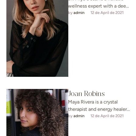
wellness expert with a deep
passion for merging
by 
admin
12 de April de 2021
Ayurvedic principles and
energy …
Joan Robins
Maya Rivera is a crystal
therapist and energy healer
known for her intuitive
by 
admin
12 de April de 2021
approach to restoring
energetic balance. …