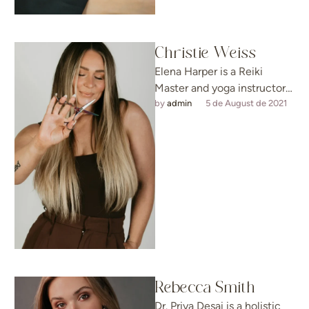
Christie Weiss
Elena Harper is a Reiki
Master and yoga instructor
with over eight years of
by 
admin
5 de August de 2021
experience helping
individuals reconnect …
Rebecca Smith
Dr. Priya Desai is a holistic