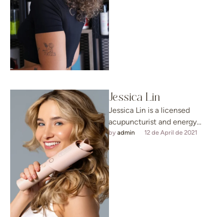
Jessica Lin
Jessica Lin is a licensed
acupuncturist and energy
healing practitioner with
by 
admin
12 de April de 2021
over 15 years of experience
in holistic …