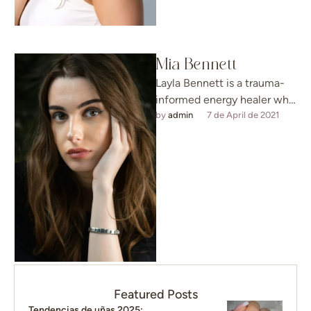
Mia Bennett
Layla Bennett is a trauma-
informed energy healer who
specializes in helping clients
by 
admin
7 de April de 2021
release emotional blockages
and find empowerment. …
Featured Posts
Tendencias de uñas 2025: